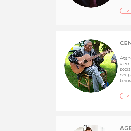
V
CEN
Aten
vier
soc
ocu
trans
V
AG