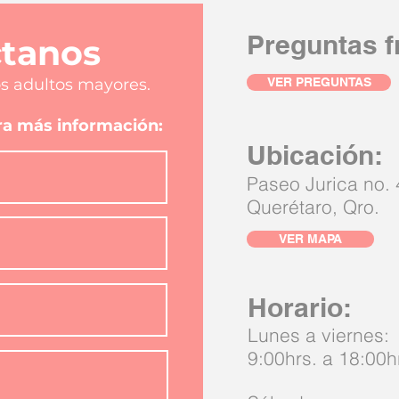
Preguntas f
tanos
s adultos mayores.
VER PREGUNTAS
ara más información:
Ubicación:
Paseo Jurica no. 
Querétaro, Qro.
VER MAPA
Horario:
Lunes a viernes:
9:00hrs. a 18:00h