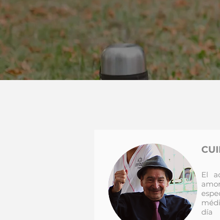
CU
El a
amor
espe
médi
día