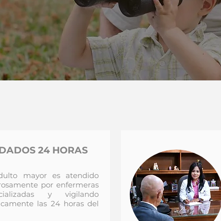
IDADOS 24 HORAS
dulto mayor es atendido
osamente por enfermeras
cializadas y vigilando
camente las 24 horas del