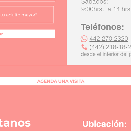
Sábados:
9:00hrs. a 14 hrs
Teléfonos:
ar
442 270 2320
(442)
218-18-
desde el interior del
AGENDA UNA VISITA
tanos
Ubicación: