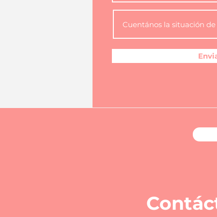
Envi
Contác