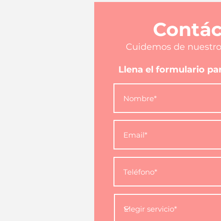
Contác
Cuidemos de nuestro
Llena el formulario p