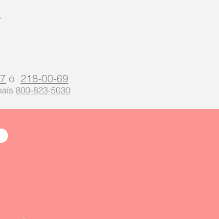
.
27
ó
218-00-69
 país
800-823-5030