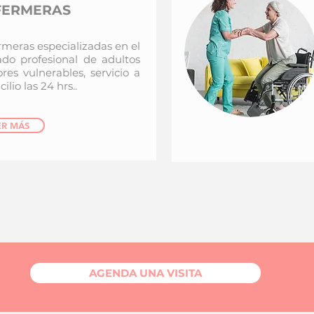
FERMERAS
rmeras especializadas en el
ado profesional de adultos
res vulnerables, servicio a
ilio las 24 hrs..
ER MÁS
AGENDA UNA VISITA