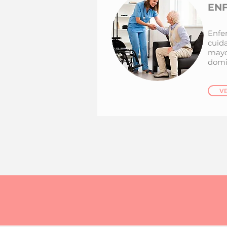
EN
Enfe
cuid
mayo
domic
V