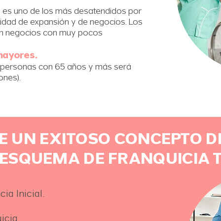
 es uno de los más desatendidos por
nidad de expansión y de negocios. Los
son negocios con muy pocos
mayores.
e personas con 65 años y más será
ones).
 UN EXITOSO CONCEPTO D
ESQUEMA DE FRANQUICIA T
a Inicial.​
icia.