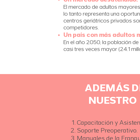
Un mercado desatendido.
El mercado de adultos mayores
lo tanto representa una oportu
centros geriátricos privados 
competidores.
Un país con más adultos 
En el año 2050, la población d
casi tres veces mayor (24.1 mill
ADEMÁS DE
NUESTRO 
Capacitación y Asistenci
Soporte Preoperativo.
Manuales de la Franqu