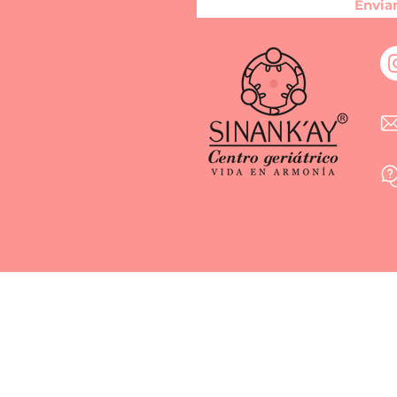
Envia
Av